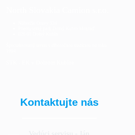
North Slovakia Camion s.r.o.
Nábrežie Oravy 534
Priemyselný park Dolný Kubín Mokraď
026 01 Dolný Kubín
Špecializovaný servis s dlhoročnou tradíciou od roku
1994
STK - EK v Dolnom Kubíne
Kontaktujte nás
Vedúci servisu - Ján