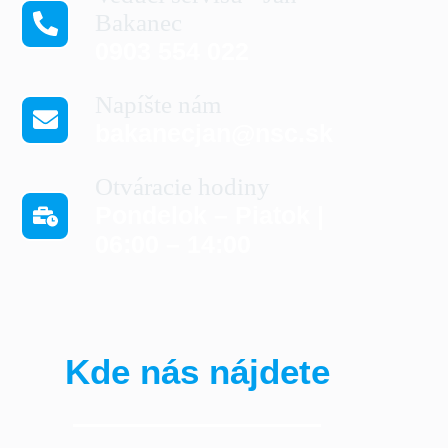
Bakanec
0903 554 022
Napíšte nám
bakanecjan@nsc.sk
Otváracie hodiny
Pondelok – Piatok |
06:00 – 14:00
Kde nás nájdete