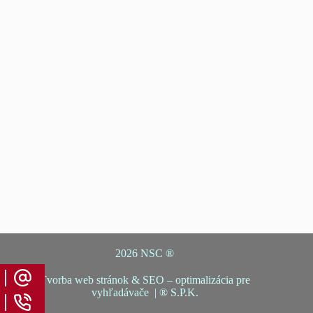
2026 NSC ®
Tvorba web stránok
&
SEO – optimalizácia pre
vyhľadávače
| ® S.P.K.